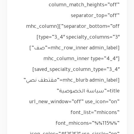
column_match_heights=”off”
separator_top=”off”
separator_bottom=”off”][mhc_column
type=”3_4″ specialty_columns=”3″]
[mhc_row_inner admin_label=”صف”]
[mhc_column_inner type=”4_4″
saved_specialty_column_type=”3_4″]
[mhc_blurb admin_label=”مقتطف نصي”
title=”سياسة الخصوصية”
url_new_window=”off” use_icon=”on”
font_list=”mhicons”
font_mhicons=”%%115%%”