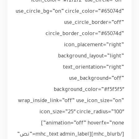
icon_color=”#f2f2f2″ use_circle=”on”
use_circle_bg=”on” circle_color=”#65074d”
use_circle_border=”off”
circle_border_color=”#65074d”
icon_placement=”right”
background_layout=”light”
text_orientation=”right”
use_background=”off”
background_color=”#f5f5f5″
wrap_inside_link=”off” use_icon_size=”on”
icon_size=”25″ circle_radius=”100″
animation=”off” hoverfx=”none”]
[/mhc_blurb][mhc_text admin_label=”نص”