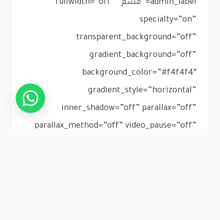
admin_label=”قسم” fullwidth=”off”
specialty=”on”
transparent_background=”off”
gradient_background=”off”
background_color=”#f4f4f4″
gradient_style=”horizontal”
inner_shadow=”off” parallax=”off”
parallax_method=”off” video_pause=”off”
allow_advanced_padding=”off”
remove_padding=”off”
force_fullwidth=”off”
column_paddings=”padding-0pct”
column_match_heights=”off”