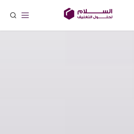
Ski
t
conten