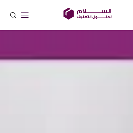
Ski
t
conten