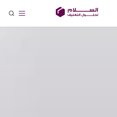
Ski
t
conten