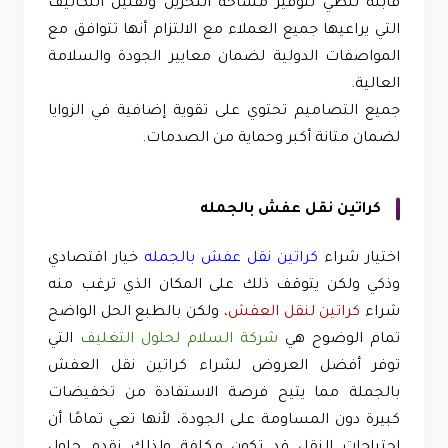
قابلة للطي لتوفير مساحة التخزين وتقليل التكاليف
التي يراعيها جميع العملاء مع الالتزام أنها تتوافق مع
المواصفات الدولية لضمان معايير الجودة والسلامة
العالية.
جميع التصاميم تحتوي على تقوية إضافية في الزوايا
لضمان متانة أكبر وحماية من الصدمات.
كراتين نقل عفش بالجمله
اختيار شراء
كراتين نقل عفش بالجمله
خيار اقتصادي
وذكي ولكن يتوقف ذلك على المكان الذي ترغب منه
شراء
كراتين لنقل العفش،
ولكن بالطبع الحل الواضح
تمام الوضوح هي
شركة السلام لحلول التغليف
التي
توفر أفضل العروض لشراء كراتين نقل العفش
بالجملة مما يتيح فرصة الاستفادة من تخفيضات
كبيرة دون المساومة على الجودة، لأنها تعي تمامًا أن
احتياجات النقل قد تكون مكلفة ولذلك نقدم حلول