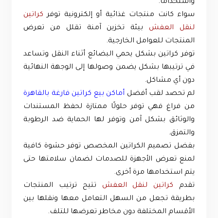
واستخدامًا.
سواء كانت منتجات غذائية أو إلكترونية توفر
كراتين
لنقل العفش
بيئة تخزين آمنة تقلل من تعرض
المنتجات للعوامل الخارجية.
توفر كراتين بشكل يحمي البضائع أثناء النقل وتساعد
في ترتيبها بشكل يضمن وصولها إلى الوجهة النهائية
دون أي مشاكل.
لم تحصد لقب أفضل
أماكن بيع كراتين فارغة بالقاهرة
من فراغ فهي توفر حلولًا ممتازة لحفظ المستندات
والوثائق بشكل آمن وتوفر لها الحماية ضد الرطوبة
والتمزق.
بفضل تصميم الكراتين المخصص توفر حشوة كافية
لمنع تعرض الأجهزة للصدمات لضمان سلامتها حتى
يتم استخدامها مرة أخرى.
تقدم
كراتين لنقل العفش
تتيح ترتيب المنتجات
بطريقة تجعل من السهل التعامل معها ونقلها بين
الأقسام المختلفة دون مخاطر تعرضها للتلف.