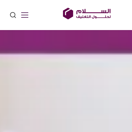
Ski
t
conten