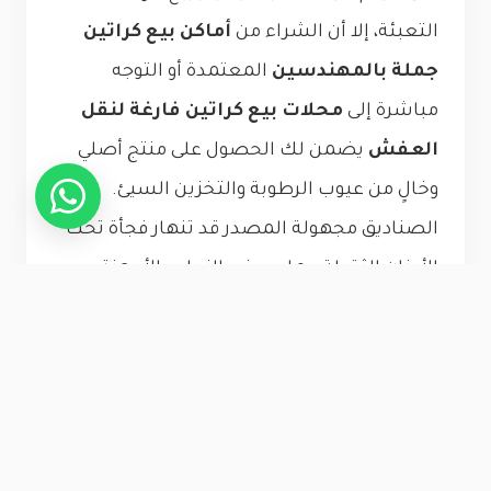
التعبئة، إلا أن الشراء من
أماكن بيع كراتين
جملة بالمهندسين
المعتمدة أو التوجه
مباشرة إلى
محلات بيع كراتين فارغة لنقل
العفش
يضمن لك الحصول على منتج أصلي
وخالٍ من عيوب الرطوبة والتخزين السيئ.
الصناديق مجهولة المصدر قد تنهار فجأة تحت
الأوزان الثقيلة مما يعرض الزجاج والأجهزة
الحساسة للكسر والتلف التام؛ لذلك نتيح لك
فحص ومعاينة الشحنة بالكامل للتأكد من
مواصفاتها قبل الاستلام الفعلي.
لمعرفة المزيد حول فروع التوزيع القريبة منك،
يمكنك تصفح دليلنا المحدث حول
الكراتين