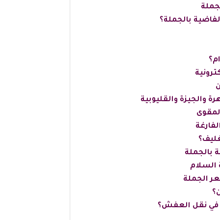
جملة
لفاضية بالجملة؟
م؟
ترونية
ن
ة والجيزة والقليوبية
المقوى
لفارغة
غليف؟
 بالجملة
 السلام
ر الجملة
؟
ة في نقل العفش؟