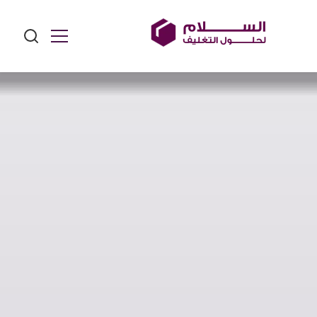
Ski
t
conten