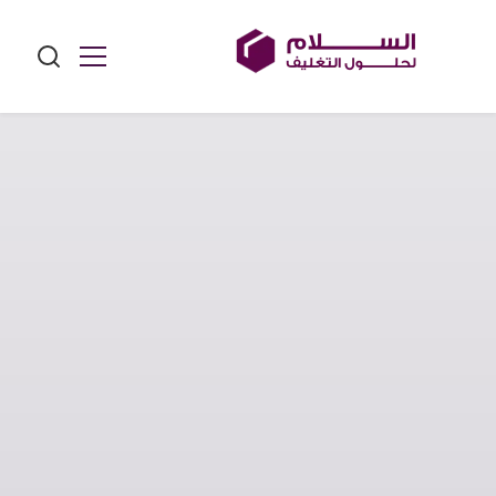
Ski
t
conten