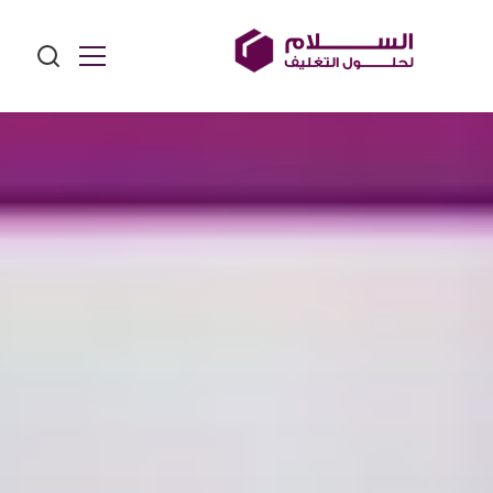
Ski
t
conten