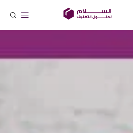
Ski
t
conten