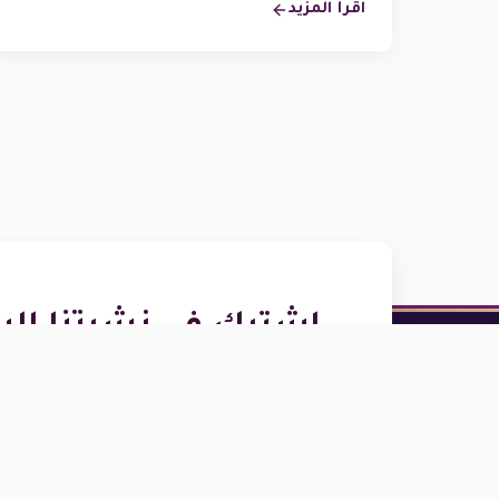
اقرأ المزيد
اشترك في نشرتنا البر
احصل على آخر الأخبار والعروض والنصائح 