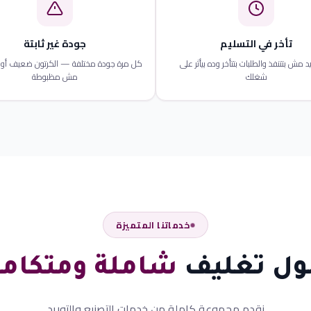
تأخر في التسليم
جودة غير ثابتة
د مش بتتنفذ والطلبات بتتأخر وده بيأثر على
كل مرة جودة مختلفة — الكرتون ضعيف أو 
شغلك
مش مظبوطة
خدماتنا المتميزة
ول تغليف
شاملة ومتكامل
نقدم مجموعة كاملة من خدمات التصنيع والتوريد