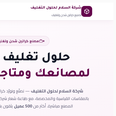
شركة السلام لحلول التغليف
تصنيع كراتين شحن وتغليف
مصنع كراتين شحن وتغل
حلول تغليف م
لمصانعك ومتاج
شركة السلام لحلول التغليف
— نصنّع ونورّد كرا
بالمقاسات القياسية والمخصصة، مع طباعة شعار شركتك
المصنع مباشرة. أكثر من
500 عميل
يثقون بنا منذ 