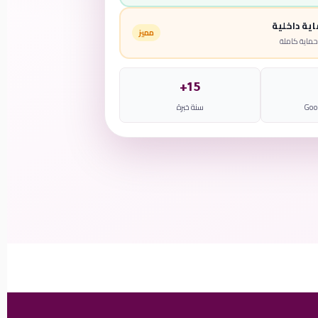
ية داخلية
مميز
حماية كاملة
15+
سنة خبرة