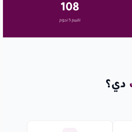
108
تقييم 5 نجوم
دي؟