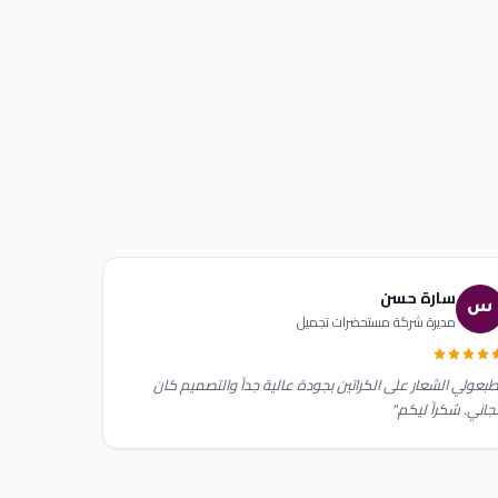
سارة حسن
س
مديرة شركة مستحضرات تجميل
بعولي الشعار على الكراتين بجودة عالية جداً والتصميم كان
اني. شكراً ليكم."