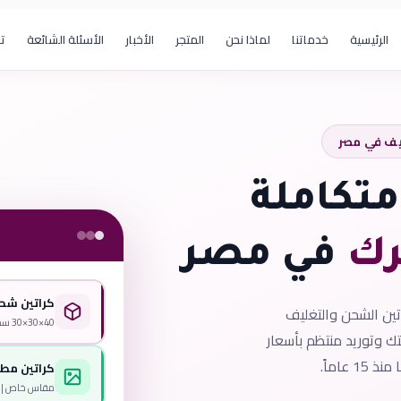
الرئيسية
خدماتنا
لماذا نحن
المتجر
الأخبار
الأسئلة الشائعة
ت
يف في مصر
تكاملة
رك
في مصر
كراتين شح
تين الشحن والتغليف
40×30×30 سم | ورق مزدوج
 وتوريد منتظم بأسعار
15 عاماً.
كراتين مطب
مقاس خاص | طباعة