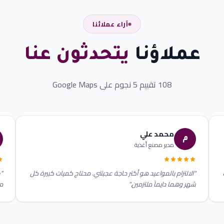
آراء عملائنا
عملاؤنا
يتحدثون عنا
108 تقييم 5 نجوم على Google Maps
محمد علي
م
مدير مصنع أغذية
"الالتزام بالمواعيد هو أكتر حاجة عجبتني. محتاج كميات كبيرة كل
"ط
شهر وهما دايماً ملتزمين."
مج