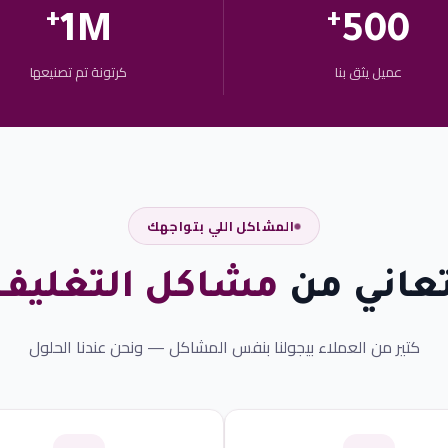
+
+
1M
500
عميل يثق بنا
كرتونة تم تصنيعها
المشاكل اللي بتواجهك
عاني من
مشاكل التغليف
كتير من العملاء بيجولنا بنفس المشاكل — ونحن عندنا الحلول