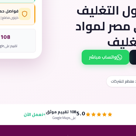
ل التغليف
فواصل حما
 رقم#1 في مصر لمواد
كرتون مضلع | 
تغليف
108
تقييم على Google
واتساب مباشر
 منتظم للشركات
108 تقييم موثق
نعمل الآن
5.0
على Google Maps