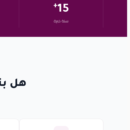
+
15
سنة خبرة
هل بت