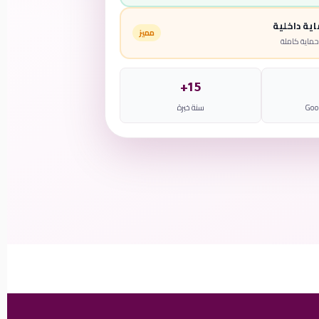
ية داخلية
مميز
حماية كاملة
15+
سنة خبرة