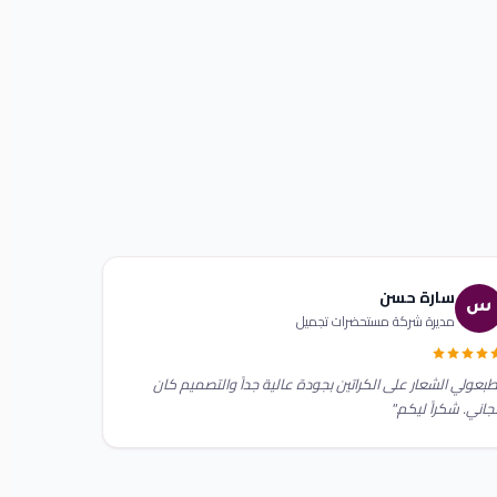
سارة حسن
س
مديرة شركة مستحضرات تجميل
بعولي الشعار على الكراتين بجودة عالية جداً والتصميم كان
اني. شكراً ليكم."