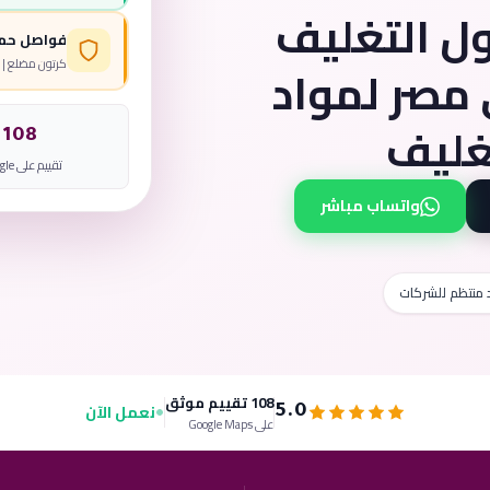
ل التغليف
فواصل حما
 رقم#1 في مصر لمواد
كرتون مضلع | 
تغليف
108
تقييم على Google
واتساب مباشر
 منتظم للشركات
108 تقييم موثق
نعمل الآن
5.0
على Google Maps