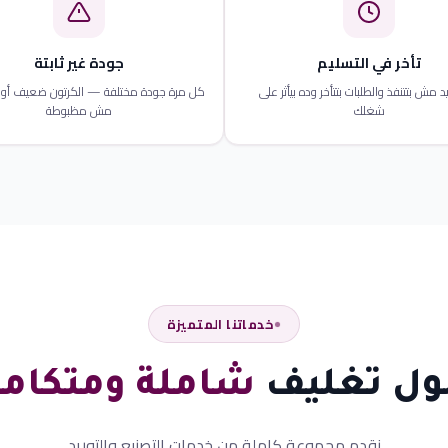
تأخر في التسليم
جودة غير ثابتة
د مش بتتنفذ والطلبات بتتأخر وده بيأثر على
كل مرة جودة مختلفة — الكرتون ضعيف أو 
شغلك
مش مظبوطة
خدماتنا المتميزة
ول تغليف
شاملة ومتكامل
نقدم مجموعة كاملة من خدمات التصنيع والتوريد