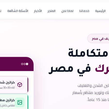
الرئيسية
خدماتنا
لماذا نحن
المتجر
الأخبار
الأسئلة الشائعة
ت
يف في مصر
تكاملة
رك
في مصر
كراتين شح
تين الشحن والتغليف
40×30×30 سم | ورق مزدوج
 وتوريد منتظم بأسعار
15 عاماً.
كراتين مطب
مقاس خاص | طباعة