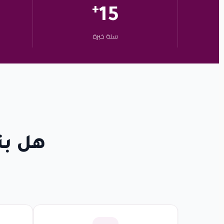
+
15
سنة خبرة
هل بت