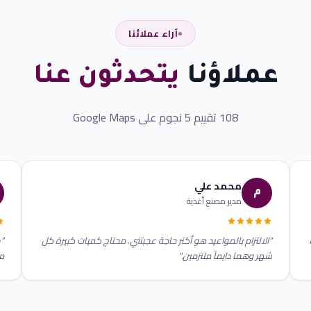
آراء عملائنا
عملاؤنا
يتحدثون عنا
108 تقييم 5 نجوم على Google Maps
محمد علي
م
مدير مصنع أغذية
"الالتزام بالمواعيد هو أكتر حاجة عجبتني. محتاج كميات كبيرة كل
"ط
شهر وهما دايماً ملتزمين."
مج