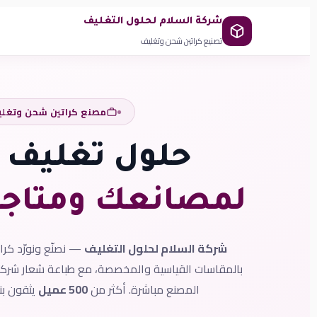
شركة السلام لحلول التغليف
تصنيع كراتين شحن وتغليف
مصنع كراتين شحن وتغل
حلول تغليف م
لمصانعك ومتاج
شركة السلام لحلول التغليف
— نصنّع ونورّد كرا
بالمقاسات القياسية والمخصصة، مع طباعة شعار شركتك
المصنع مباشرة. أكثر من
500 عميل
يثقون بنا منذ 