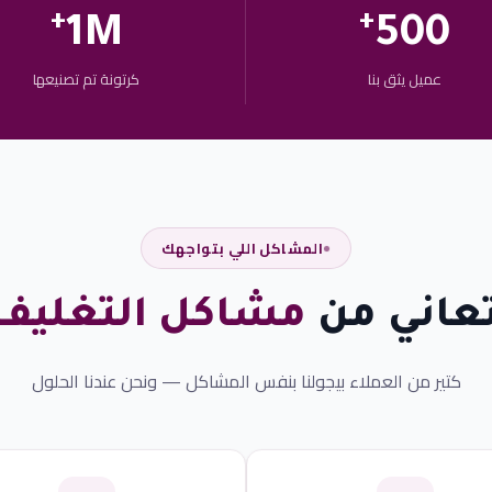
+
+
1M
500
عميل يثق بنا
كرتونة تم تصنيعها
المشاكل اللي بتواجهك
عاني من
مشاكل التغليف
كتير من العملاء بيجولنا بنفس المشاكل — ونحن عندنا الحلول