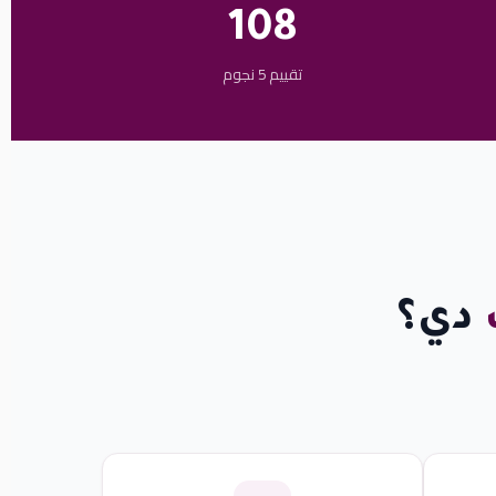
108
تقييم 5 نجوم
دي؟